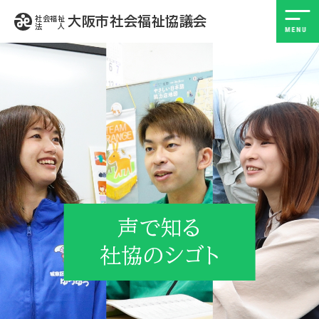
大阪市社会福祉協議会
社会福祉
法 人
声で知る
社協のシゴト