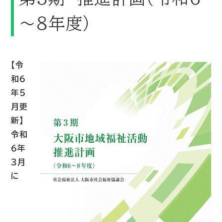
～８年度）
【令
和６
年５
月更
新】
令和
６年
３月
に