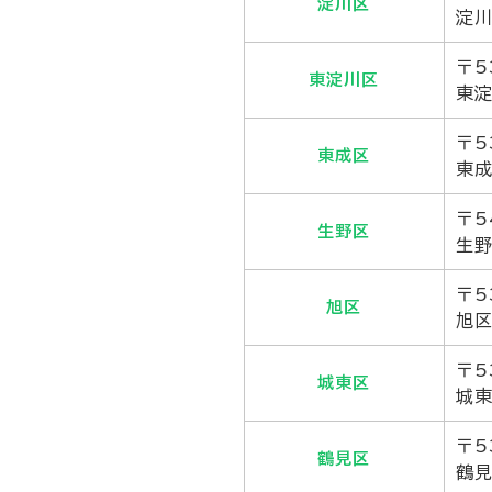
淀川区
淀川
〒5
東淀川区
東淀
〒5
東成区
東成
〒5
生野区
生野
〒5
旭区
旭区
〒5
城東区
城東
〒5
鶴見区
鶴見