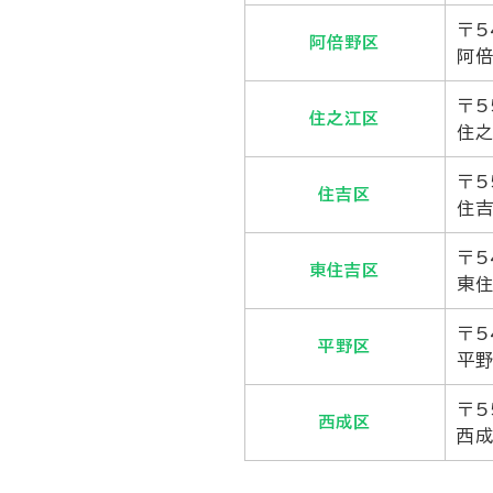
〒5
阿倍野区
阿倍
〒5
住之江区
住之
〒5
住吉区
住吉
〒5
東住吉区
東住
〒5
平野区
平野
〒5
西成区
西成