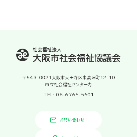
生活支援コーディネーター（第２層）
地域支援担当
見守り支援ネットワーカー
区内の高齢者が参加できる活動、利用できるサービスの把握・整
生活支援コーディネーター（第２層）
理、情報発信
生活困窮者自立支援事業
地域包括支援センター
高齢者を中心とした集いの場や、助け合い活動などの立上げ・継続
認知症初期集中支援チーム
居住介護支援事業
等への支援
介護予防事業
デイサービスセンター
老人福祉センター
住民・関係機関による話し合いの場の運営 など
子ども・子育てプラザ
社会福祉法人
その他
大阪市社会福祉協議会
生活困窮者自立支援事業
さまざまな生活課題を抱える方に対する相談業務
〒543-0021大阪市天王寺区東高津町12-10
地域・関係機関とのネットワークづくり
市立社会福祉センター内
地域包括支援センター
TEL: 06-6765-5601
地域包括支援センターの総合相談業務、権利擁護業務、介護予
地図から探す
防ケアプラン作成等をはじめ、地域ネットワークづくり等の地域
お問い合わせ
福祉の向上のための業務