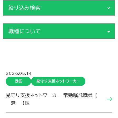
絞り込み検索
区・職種から絞り込む
職種について
区から絞り込む
地域支援担当
各種の地域福祉活動や福祉サービス・相談活動、ボランティア
北区
都島区
福島区
此花区
中央区
西区
港区
や市民活動の支援
2026.05.14
大正区
天王寺区
浪速区
西淀川区
淀川区
東淀川区
東成区
生野区
旭区
城東区
鶴見区
阿倍野区
港区
見守り支援ネットワーカー
住之江区
住吉区
平野区
東住吉区
西成区
見守り支援ネットワーカー
見守り支援ネットワーカー 常勤嘱託職員 【
地域の見守り活動への支援、名簿の整備
港 】区
孤立世帯等への専門的対応
職種から絞り込む
認知症高齢者等の行方不明時の早期発見の推進