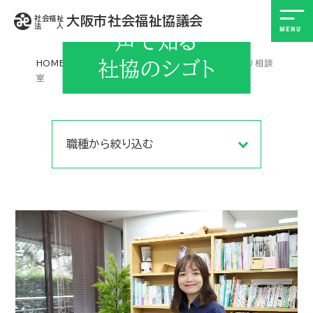
大阪市社会福祉協議会
社会福祉
法 人
声で知る
HOME
採用サイト
社協のシゴト
声で知る社協のシゴト
見守り相談
室