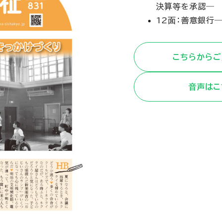
決算等を承認―
12面：善意銀行
こちらからご
音声はこ