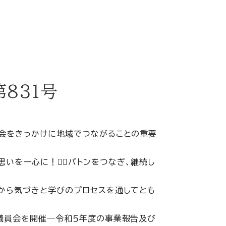
8３１号
談会をきっかけに地域でつながることの重要
の思いを一心に！６⃣バトンをつなぎ、継続し
育から気づきと学びのプロセスを通してとも
む
評議員会を開催―令和５年度の事業報告及び