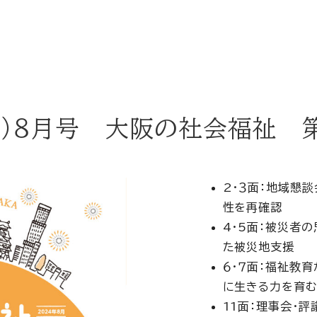
年）８月号 大阪の社会福祉 第
2・３面：地域懇
性を再確認
4・5面：被災者
た被災地支援
６・７面：福祉教
に生きる力を育
11面：理事会・