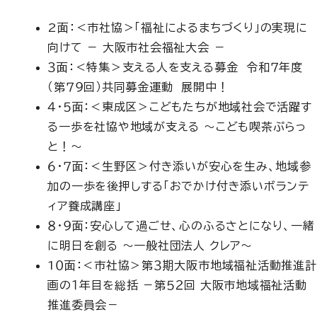
2面：＜市社協＞「福祉によるまちづくり」の実現に
向けて － 大阪市社会福祉大会 －
３面：＜特集＞支える人を支える募金 令和７年度
（第７９回）共同募金運動 展開中！
４・５面：＜東成区＞こどもたちが地域社会で活躍す
る一歩を社協や地域が支える ～こども喫茶ぷらっ
と！～
６・７面：＜生野区＞付き添いが安心を生み、地域参
加の一歩を後押しする「おでかけ付き添いボランテ
ィア養成講座」
８・９面：安心して過ごせ、心のふるさとになり、一緒
に明日を創る ～一般社団法人 クレア～
1０面：＜市社協＞第３期大阪市地域福祉活動推進計
画の１年目を総括 －第５２回 大阪市地域福祉活動
推進委員会－