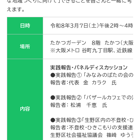
な地域づくりに向けて」できることを皆さんと一緒に考
えます。
日時
令和８年３月７日（土）午後２時～４時
たかつガーデン ８階 たかつ（大阪市天
場所
※大阪メトロ 谷町九丁目駅、近鉄線 
実践報告・パネルディスカッション
●実践報告① 「みなみのばたの会の活
報告者：代表 金 カラク 氏
●実践報告② 「バザールカフェでの活
報告者： 松浦 千恵 氏
内容
●実践報告③「生野区内の不登校・ひき
報告者：不登校・ひきこもりの支援連絡
生野区社会福祉協議会 篠﨑 ゆう子 