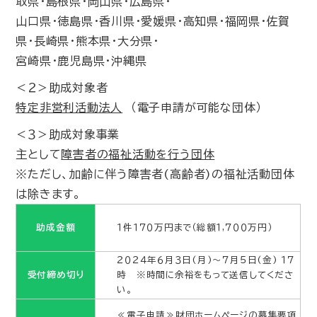
取県・島根県・岡山県・広島県・
山口県・徳島県・香川県・愛媛県・高知県・福岡県・佐賀
県・長崎県・熊本県・大分県・
宮崎県・鹿児島県・沖縄県
＜２＞助成対象者
特定非営利活動法人
（電子申請が可能な団体）
＜３＞助成対象事業
主として
障害者の福祉活動を行う団体
※ただし、加齢に伴う障害者(高齢者)の福祉活動団体
は除きます。
助成金額
１件１７０万円まで（総額１,７００万円）
２０２４年６月３日(月)～７月５日(金) １７
受付締め切り
時 ※時間に余裕をもって送信してくださ
い。
≪電子申請≫財団ホームページの募集要項