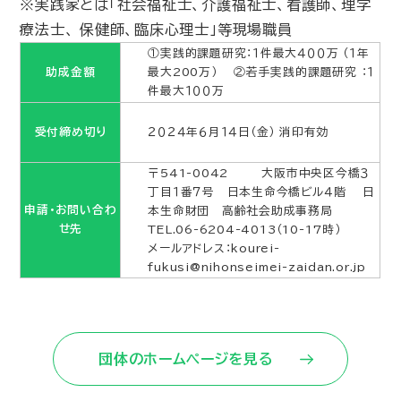
※実践家とは「社会福祉士、介護福祉士、看護師、理学
療法士、 保健師、臨床心理士」等現場職員
①実践的課題研究：１件最大４００万 （１年
助成金額
最大200万） ②若手実践的課題研究 ：１
件最大１００万
受付締め切り
２０２４年６月１４日（金） 消印有効
〒541-0042 大阪市中央区今橋３
丁目１番７号 日本生命今橋ビル４階 日
申請・お問い合わ
本生命財団 高齢社会助成事務局
せ先
TEL.06-6204-4013（10-17時）
メールアドレス：kourei-
fukusi@nihonseimei-zaidan.or.jp
団体のホームページを見る