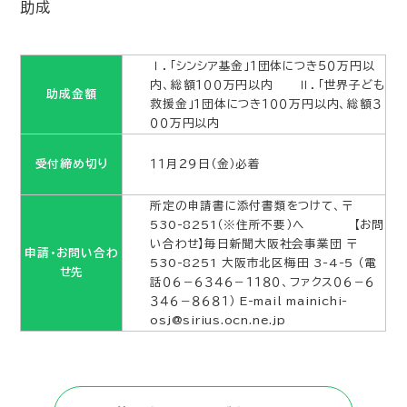
助成
Ⅰ．「シンシア基金」１団体につき５０万円以
内、総額１００万円以内 Ⅱ．「世界子ども
助成金額
救援金」１団体につき１００万円以内、総額３
００万円以内
受付締め切り
１１月２９日（金）必着
所定の申請書に添付書類をつけて、〒
530-8251（※住所不要）へ 【お問
い合わせ】毎日新聞大阪社会事業団 〒
申請・お問い合わ
530-8251 大阪市北区梅田 3-4-5 （電
せ先
話０６－６３４６－１１８０、ファクス０６－６
３４６－８６８１） E-mail mainichi-
osj@sirius.ocn.ne.jp