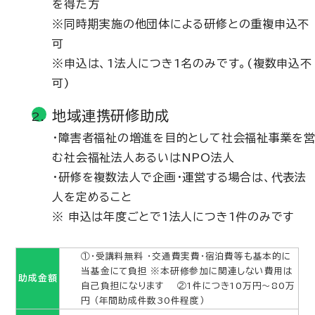
を得た方
※同時期実施の他団体による研修との重複申込不
可
※申込は、1法人につき1名のみです。(複数申込不
可)
地域連携研修助成
・障害者福祉の増進を目的として社会福祉事業を
む社会福祉法人あるいはNPO法人
・研修を複数法人で企画・運営する場合は、代表法
人を定めること
※ 申込は年度ごとで1法人につき1件のみです
①・受講料無料 ・交通費実費・宿泊費等も基本的に
当基金にて負担 ※本研修参加に関連しない費用は
助成金額
自己負担になります ②1件につき10万円～80万
円 （年間助成件数30件程度）