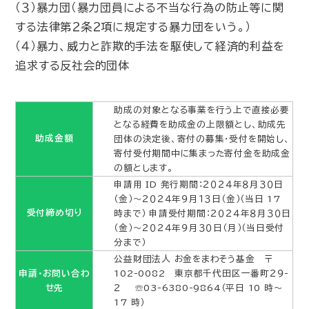
（３）暴力団（暴力団員による不当な行為の防止等に関
する法律第２条２項に規定する暴力団をいう。）
（４）暴力、威力と詐欺的手法を駆使して経済的利益を
追求する反社会的団体
助成の対象となる事業を行う上で直接必要
となる経費を助成金の上限額とし、助成先
助成金額
団体の決定後、寄付の募集・受付を開始し、
寄付受付期間中に集まった寄付金を助成金
の額とします。
申請用 ID 発行期間：２０２４年８月３０日
（金）～２０２４年９月１３日（金）（当日 17
受付締め切り
時まで） 申請受付期間：２０２４年８月３０日
（金）～２０２４年９月３０日（月）（当日受付
分まで）
公益財団法人 お金をまわそう基金 〒
申請・お問い合わ
102-0082 東京都千代田区一番町２９-
せ先
２ ☏03-6380-9864（平日 10 時～
17 時）