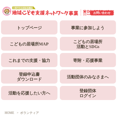
お問い合わせ
トップ
ページ
事業に
参加しよう
こどもの居場所
こどもの居場所
MAP
活動とSDGs
これまでの
支援・協力
寄附・
応援事業
登録申込書
活動団体のみなさまへ
ダウンロード
登録団体
活動を応援したい方へ
ログイン
HOME
ボランティア