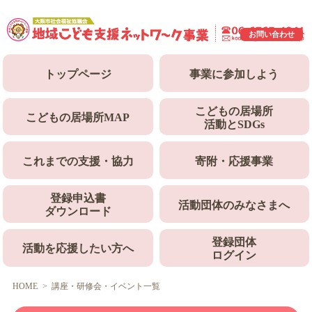
お問い合わせ
トップ
ページ
事業に
参加しよう
こどもの居場所
こどもの居場所
MAP
活動とSDGs
これまでの
支援・協力
寄附・
応援事業
登録申込書
活動団体のみなさまへ
ダウンロード
登録団体
活動を応援したい方へ
ログイン
HOME
講座・研修会・イベント一覧