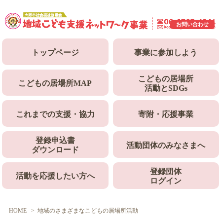
お問い合わせ
トップ
ページ
事業に
参加しよう
こどもの居場所
こどもの居場所
MAP
活動とSDGs
これまでの
支援・協力
寄附・
応援事業
登録申込書
活動団体のみなさまへ
ダウンロード
登録団体
活動を応援したい方へ
ログイン
HOME
地域のさまざまなこどもの居場所活動