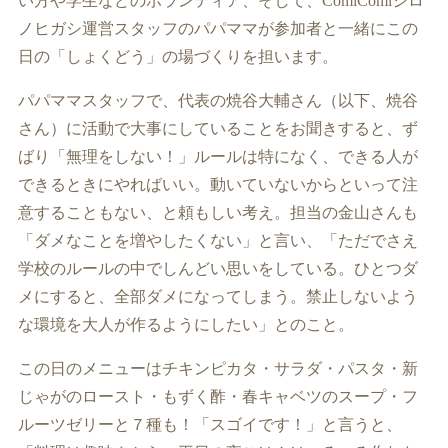
い方や学生などのボランティア、そして、ComiComiシロ
ノヒガシ運営スタッフのパパママが参加者と一緒にこの
日の「しょくどう」の場づくりを担います。
パパママスタッフで、代表の焼谷大輔さん（以下、焼谷
さん）に活動で大事にしていることをお聞きすると、ず
ばり「無理をしない！」ルールは特になく、できる人が
できるときにやればいい。動いていないからといって注
意することもない、と頼もしい考え。担当の金山さんも
「ダメなことを増やしたくない」と言い、「ただでさえ
学校のルールの中でしんどい思いをしている。ひとつダ
メにすると、全部ダメになってしまう。禁止しないよう
な環境を大人が作るようにしたい」とのこと。
この日のメニューはチキンピカタ・サラダ・パスタ・新
じゃがのロースト・もずく酢・春キャベツのスープ・フ
ルーツゼリーと７種も！「スゴイです！」と言うと、