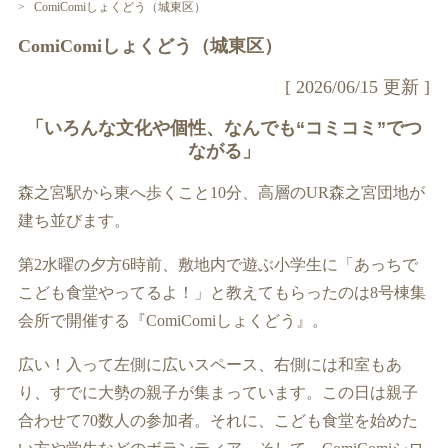
ComiComiしょくどう（城東区）
ComiComiしょくどう（城東区）
[ 2026/06/15 更新 ]
「いろんな文化や個性、なんでも“コミコミ”でつ
ながる」
森之宮駅から東へ歩くこと10分、高層のUR森之宮団地が
建ち並びます。
第2水曜の夕方6時前、敷地内で遊ぶ小学生に「あっちで
こども食堂やってるよ！」と教えてもらったのは8号棟集
会所で開催する『ComiComiしょくどう』。
広い！入って左側に広いスペース、右側には和室もあ
り、すでに大勢の親子が集まっています。この日は親子
合わせて70数人の参加者。それに、こども食堂を始めた