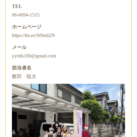
TEL
06-6694-1515
ホームページ
https://lin.ee/St9m62N
メール
yyrdis100@gmail.com
担当者名
籔田 聡太