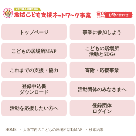
お問い合わせ
トップ
ページ
事業に
参加しよう
こどもの居場所
こどもの居場所
MAP
活動とSDGs
これまでの
支援・協力
寄附・
応援事業
登録申込書
活動団体のみなさまへ
ダウンロード
登録団体
活動を応援したい方へ
ログイン
HOME
大阪市内のこどもの居場所活動MAP
検索結果