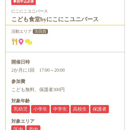
事前申込必要
にこにこユニバース
こども食堂byにこにこユニバース
活動エリア
茨田西
開催日時
2か月に1回 17:00～20:00
参加費
こども無料、保護者300円
対象年齢
乳幼児
小学生
中学生
高校生
保護者
対象エリア
区内
市内