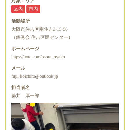
対象エリア
区内
市内
活動場所
大阪市住吉区南住吉3-15-56
（錦秀会 住吉区民センター）
ホームページ
https://note.com/osora_oyako
メール
fujii-koichiro@outlook.jp
担当者名
藤井 厚一郎