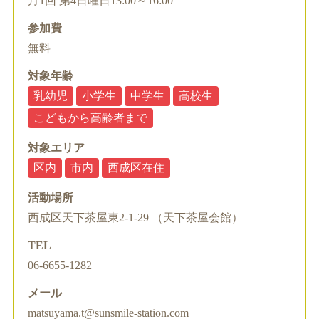
月1回 第4日曜日13:00～16:00
参加費
無料
対象年齢
乳幼児
小学生
中学生
高校生
こどもから高齢者まで
対象エリア
区内
市内
西成区在住
活動場所
西成区天下茶屋東2-1-29 （天下茶屋会館）
TEL
06-6655-1282
メール
matsuyama.t@sunsmile-station.com