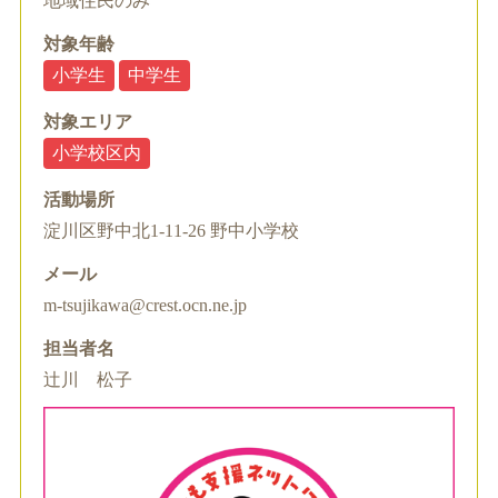
地域住民のみ
対象年齢
小学生
中学生
対象エリア
小学校区内
活動場所
淀川区野中北1-11-26 野中小学校
メール
m-tsujikawa@crest.ocn.ne.jp
担当者名
辻川 松子