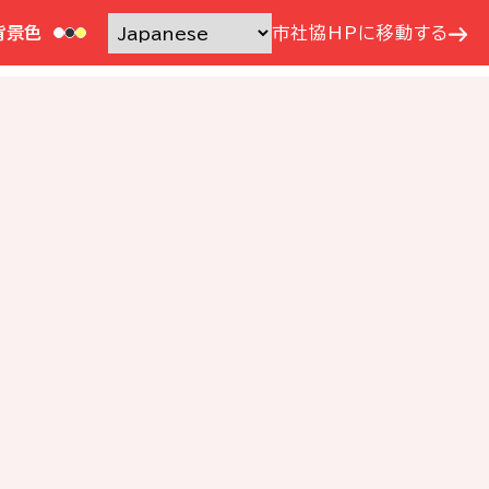
背景色
市社協HPに移動する