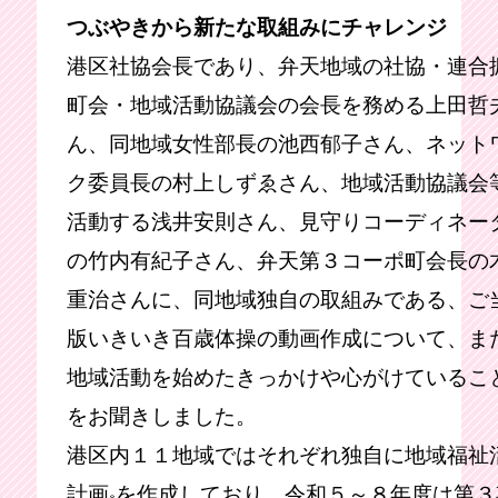
つぶやきから新たな取組みにチャレンジ
港区社協会長であり、弁天地域の社協・連合
町会・地域活動協議会の会長を務める上田哲
ん、同地域女性部長の池西郁子さん、ネット
ク委員長の村上しずゑさん、地域活動協議会
活動する浅井安則さん、見守りコーディネー
の竹内有紀子さん、弁天第３コーポ町会長の
重治さんに、同地域独自の取組みである、ご
版いきいき百歳体操の動画作成について、ま
地域活動を始めたきっかけや心がけているこ
をお聞きしました。
港区内１１地域ではそれぞれ独自に地域福祉
計画
を作成しており、令和５～８年度は第３
※