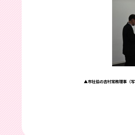
▲市社協の吉村常務理事（写真左）から装