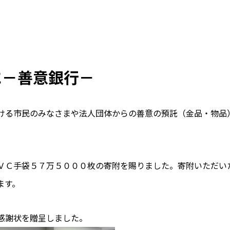
に－善意銀行－
る市民のみなさまや法人団体からの善意の預託（金品・物品
ＶＣ手袋５７万５０００枚の寄附を賜りました。寄附いただい
ます。
感謝状を贈呈しました。