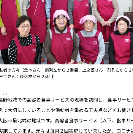
動者の方々（金本さん：前列左から２番目、上之薗さん：前列右から２
三宅さん：後列左から２番目）
たかの
高野
地域での高齢者食事サービスの現場を訪問し、食事サービ
えで大切にしていることや活動者を集める工夫点などをお聞き
阪市最北端の地域です。高齢者食事サービス（以下、食事サ
実施しています。元々は毎月２回実施していましたが、コロナ