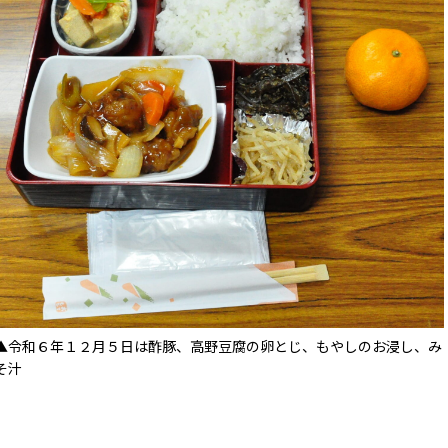
▲令和６年１２月５日は酢豚、高野豆腐の卵とじ、もやしのお浸し、み
そ汁