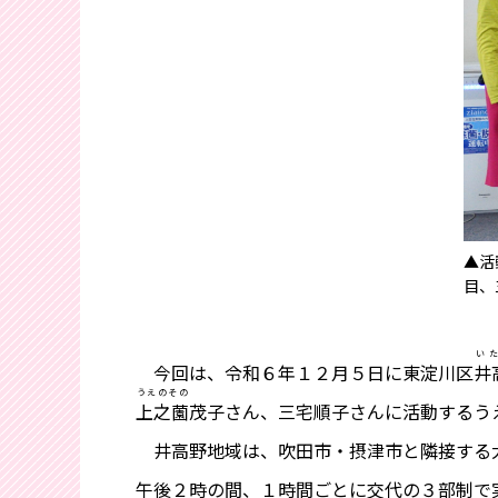
▲活
目、
い
今回は、令和６年１２月５日に東淀川区
井
うえのその
上之薗
茂子さん、三宅順子さんに活動するう
井高野地域は、吹田市・摂津市と隣接する大
午後２時の間、１時間ごとに交代の３部制で